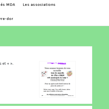
ités MDA
Les associations
vre-dor
 et + ».