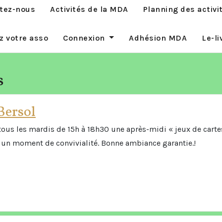
tez-nous
Activités de la MDA
Planning des activ
z votre asso
Connexion
Adhésion MDA
Le-li
s
Bersol
tous les mardis de 15h à 18h30 une après-midi « jeux de cartes
r un moment de convivialité. Bonne ambiance garantie.!