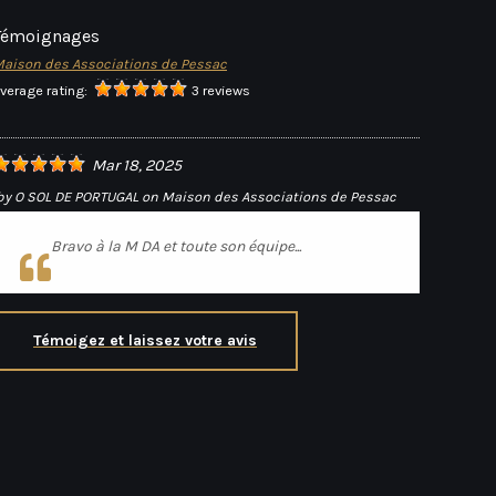
Témoignages
aison des Associations de Pessac
verage rating:
3 reviews
Mar 18, 2025
by
O SOL DE PORTUGAL
on
Maison des Associations de Pessac
Bravo à la M DA et toute son équipe...
Témoigez et laissez votre avis