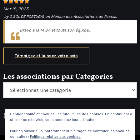
Mar 18, 2025
by
O SOL DE PORTUGAL
on
Maison des Associations de Pessac
Bravo à la M DA et toute son équipe...
Témoigez et laissez votre avis
Les associations par Categories
Instagram
Facebook
Confidentialité et cookies : ce site utilise des cookies. En continuant à
utiliser ce site Web, vous acceptez leur utilisation.
Pour en savoir plus, notamment sur la façon de contrôler les cookies,
consultez :
Politique relative aux cookies