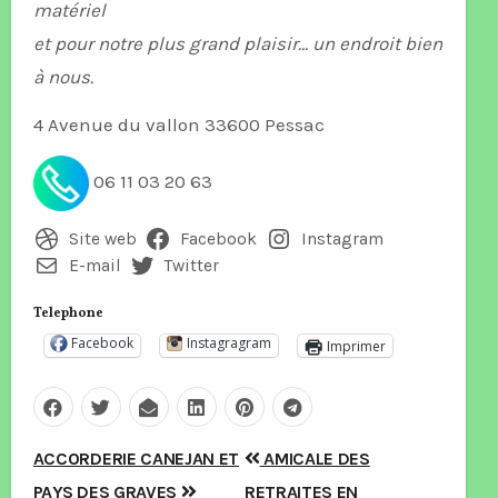
matériel
et pour notre plus grand plaisir… un endroit bien
à nous.
4 Avenue du vallon 33600 Pessac
06 11 03 20 63
Site web
Facebook
Instagram
E-mail
Twitter
Telephone
Facebook
Instagragram
Imprimer
Navigation
ACCORDERIE CANEJAN ET
AMICALE DES
PAYS DES GRAVES
RETRAITES EN