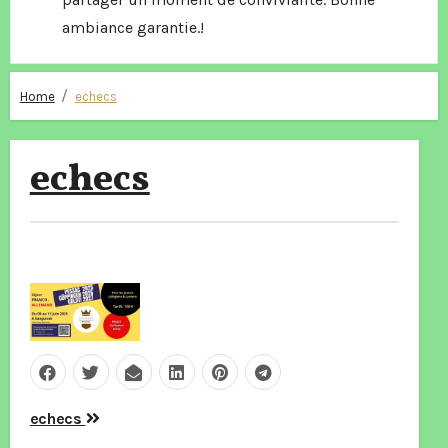
ambiance garantie.!
Home
echecs
echecs
Navigation
echecs