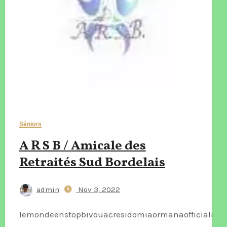
Séniors
A R S B / Amicale des
Retraités Sud Bordelais
admin
Nov 3, 2022
lemondeenstopbivouacresidomiaormanaofficialmar