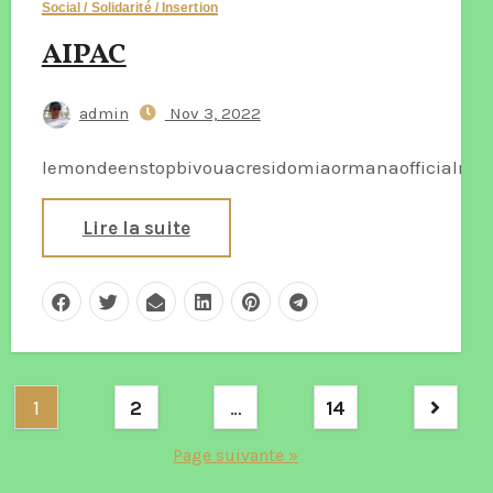
Social / Solidarité / Insertion
AIPAC
admin
Nov 3, 2022
lemondeenstopbivouacresidomiaormanaofficialmar
Lire la suite
Pagination
1
2
…
14
des
Page suivante »
publications